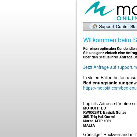
Support-Center-Star
Willkommen beim Su
Für einen optimalen Kundendiens
Sie uns ganz einfach eine Anfrag
über den Status Ihrer Anfrage B
Jetzt Anfrage auf support.m
In vielen Fällen helfen uns
Bedienungsanleitungen
w
https://motiofit.com/bedien
Logistik-Adresse für eine s
MOTIOFIT EU
RW0022MT, Easipik Suites
305, Triq Hal-Qormi
Marsa, MTP 1001
MALTA
Günstiger Rückversand mit