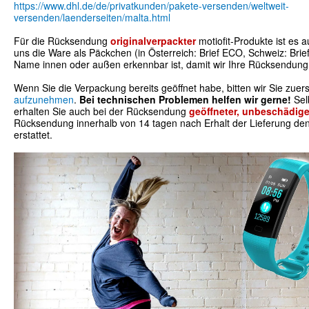
https://www.dhl.de/de/privatkunden/pakete-versenden/weltweit-
versenden/laenderseiten/malta.html
Für die Rücksendung
originalverpackter
motiofit-Produkte ist es 
uns die Ware als Päckchen (in Österreich: Brief ECO, Schweiz: Brie
Name innen oder außen erkennbar ist, damit wir Ihre Rücksendun
Wenn Sie die Verpackung bereits geöffnet habe, bitten wir Sie zuer
aufzunehmen
.
Bei technischen Problemen helfen wir gerne!
Sel
erhalten Sie auch bei der Rücksendung
geöffneter, unbeschädige
Rücksendung innerhalb von 14 tagen nach Erhalt der Lieferung den
erstattet.