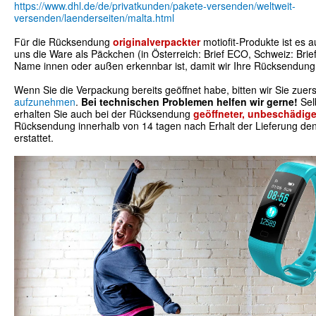
https://www.dhl.de/de/privatkunden/pakete-versenden/weltweit-
versenden/laenderseiten/malta.html
Für die Rücksendung
originalverpackter
motiofit-Produkte ist es 
uns die Ware als Päckchen (in Österreich: Brief ECO, Schweiz: Brie
Name innen oder außen erkennbar ist, damit wir Ihre Rücksendun
Wenn Sie die Verpackung bereits geöffnet habe, bitten wir Sie zuer
aufzunehmen
.
Bei technischen Problemen helfen wir gerne!
Sel
erhalten Sie auch bei der Rücksendung
geöffneter, unbeschädige
Rücksendung innerhalb von 14 tagen nach Erhalt der Lieferung den
erstattet.