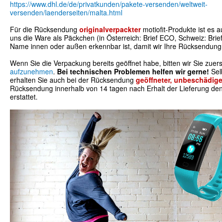
https://www.dhl.de/de/privatkunden/pakete-versenden/weltweit-
versenden/laenderseiten/malta.html
Für die Rücksendung
originalverpackter
motiofit-Produkte ist es 
uns die Ware als Päckchen (in Österreich: Brief ECO, Schweiz: Brie
Name innen oder außen erkennbar ist, damit wir Ihre Rücksendun
Wenn Sie die Verpackung bereits geöffnet habe, bitten wir Sie zuer
aufzunehmen
.
Bei technischen Problemen helfen wir gerne!
Sel
erhalten Sie auch bei der Rücksendung
geöffneter, unbeschädige
Rücksendung innerhalb von 14 tagen nach Erhalt der Lieferung den
erstattet.