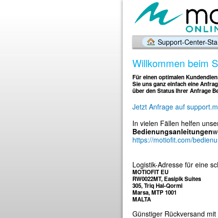
Support-Center-Star
Willkommen beim Su
Für einen optimalen Kundendiens
Sie uns ganz einfach eine Anfrag
über den Status Ihrer Anfrage B
Jetzt Anfrage auf support.m
In vielen Fällen helfen uns
Bedienungsanleitungen
w
https://motiofit.com/bedien
Logistik-Adresse für eine s
MOTIOFIT EU
RW0022MT, Easipik Suites
305, Triq Hal-Qormi
Marsa, MTP 1001
MALTA
Günstiger Rückversand mit